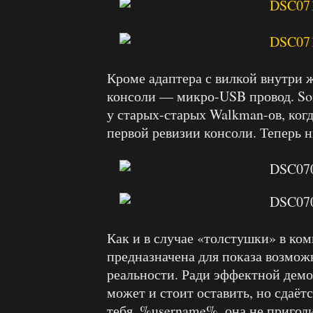
Кроме адаптера с вилкой внутри ж
консоли — микро-USB провод. Son
у старых-старых Walkman-ов, когд
первой ревизии консоли. Теперь 
Как и в случае «толстушки» в ком
предназначена для показа возмож
реальности. Ради эффектной дем
может и стоит оставить, но сдаёт
тебя, %username%, она не пригоди