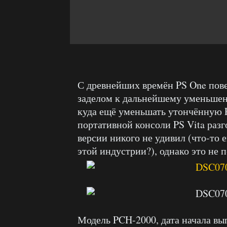
С древнейших времён PS One пове
заделом к дальнейшему уменьшени
куда ещё уменьшать утончённую Pl
портативной консоли PS Vita разг
версии никого не удивил (что-то 
этой индустрии?), однако это не 
Модель PCH-2000, дата начала вы