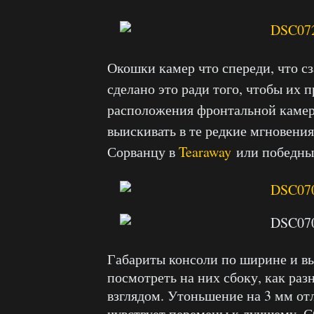
Окошки камер что спереди, чт
о с
сделано это ради того, чтобы их 
расположения фронтальной камер
выискивать в те редкие мгновения
Сорванцу в
Tearaway
или победных
Габариты консоли по ширине и вы
посмотреть на них сбоку, как ра
взглядом. Утоньшение на 3 мм отл
чувствует перемены к лучшему. С