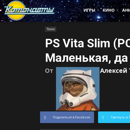
Котонавты
ИГРЫ
КИНО
АН
Техно
PS Vita Slim (
Маленькая, да
От
Алексей
Поделиться в Facebook
Твитнуть в 