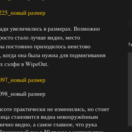
зади увеличились в размерах. Возможно
просто стало лучше видно, место
T
ы постоянно приходилось неистово
, когда она была нужна для подмигивания
 сэлфи в WipeOut.
соте практически не изменились, но стоит
зница становится видна невооружённым
ично видно, а самое главное, что рука
брошенный вес в 50 грамм с непривычки