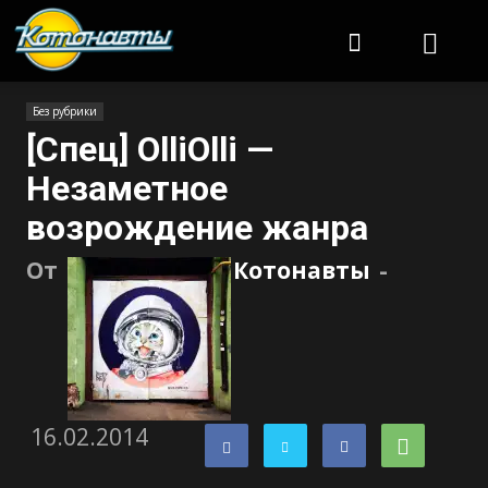
Котонавты
Без рубрики
[Спец] OlliOlli —
Незаметное
возрождение жанра
От
Котонавты
-
16.02.2014