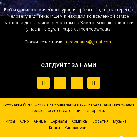
Веб-издание космического уровня про все то, что интересно
человеку в 21 веке. Ищем и находим во вселенной самое
важное и доставляем вам-котам на Землю. Больше новостей
у нас
в Telegram!
https://t.me/meownauts
Свяжитесь с нами:
meownauts@gmail.com
СЛЕДУЙТЕ ЗА НАМИ
Котонавты © 2013-2023· Все права защищены, перепечатка материалов
только после согласования с авторами.
Игры
Кино
Аниме
Сериалы
Комиксы
События
Музыка
Книги
Кинокотики