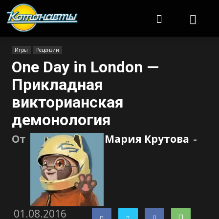
Котонавты
Игры
Рецензии
One Day in London —
Прикладная
викторианская
демонология
От
Мария Крутова
-
01.08.2016