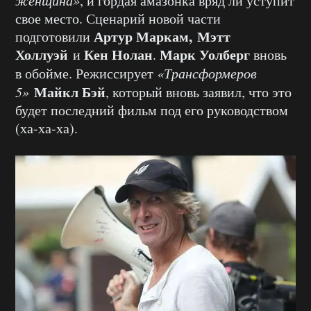
женщина»
, и гордая амазонка вряд ли уступит
свое место. Сценарий новой части
Артур Маркам, Мэтт
подготовили
Холлуэй
Кен Нолан
Марк Уолберг
и
.
вновь
в обойме. Режиссирует
«Трансформеров
Майкл Бэй
5»
, который вновь заявил, что это
будет последний фильм под его руководством
(ха-ха-ха).