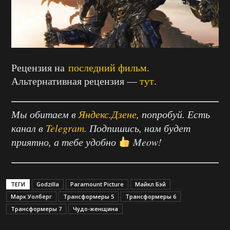
Рецензия на
последний фильм
.
Альтернативная рецензия —
тут
.
Мы обитаем в
Яндекс.Дзене
, попробуй. Есть
канал в
Telegram
. Подпишись, нам будет
приятно, а тебе удобно
Meow!
ТЕГИ
Godzilla
Paramount Picture
Майкл Бэй
Марк Уолберг
Трансформеры 5
Трансформеры 6
Трансформеры 7
Чудо-женщина