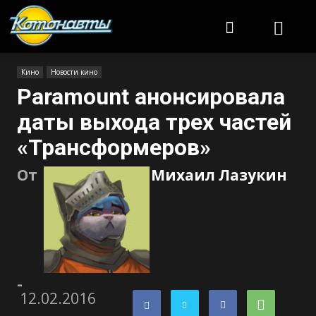
Котонавты
Кино
Новости кино
Paramount анонсировала
даты выхода трех частей
«Трансформеров»
От
Михаил Лазукин
-
12.02.2016