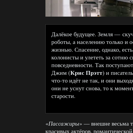
Далёкое будущее. Земля — скуч
роботы, а населению только и о
жизнью. Спасение, однако, ест
колонисты и улететь за сотню 
повседневности. Так поступают
Крис Прэтт
Джим (
) и писател
что-то идёт не так, и они выхо
они не уснут снова, то к моме
старости.
«
Пассажиры
» — внешне весьма т
красивых актёров, романтической