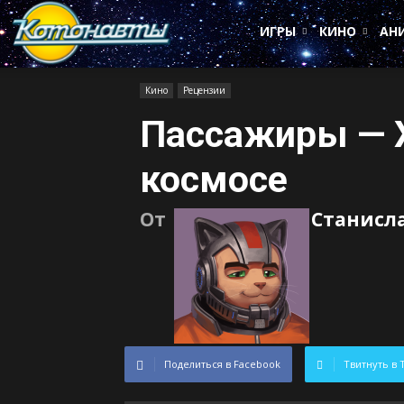
Котонавты
ИГРЫ
КИНО
АН
Кино
Рецензии
Пассажиры — Х
космосе
От
Станисл
Поделиться в Facebook
Твитнуть в 