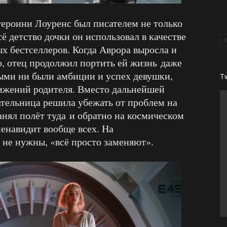
 героини Лоуренс был писателем не только
ё детство дочки он использовал в качестве
х бестселлеров. Когда Аврора выросла и
о, отец продолжил портить ей жизнь даже
ыми ни были амбиции и успех девушки,
T
стижений родителя. Вместо дальнейшей
ательница решила убежать от проблем на
анял полёт туда и обратно на космическом
ненавидит вообще всех. На
не нужны, «всё просто заменяют».