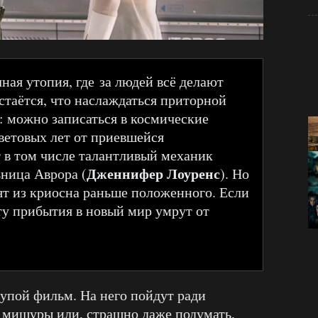
ная утопия, где за людей всё делают
стаётся, что наслаждаться приторной
ь: можно записаться в космические
световых лет от приевшейся
 в том числе талантливый механик
Дженнифер Лоуренс
ьница Аврора (
). Но
дят из криосна раньше положенного. Если
нту прибытия в новый мир умрут от
упой фильм. На него пойдут ради
 мишуры или, страшно даже подумать,