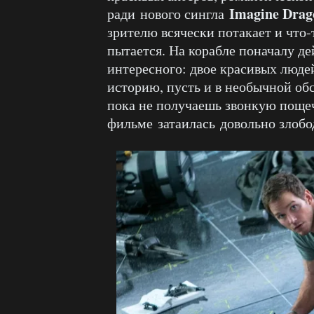
Imagine Drag
ради нового сингла
зрителю всячески потакает и что-
пытается. На корабле поначалу д
интересного: двое красивых люд
историю, пусть и в необычной об
пока не получаешь звонкую пощеч
фильме затаилась довольно злобо