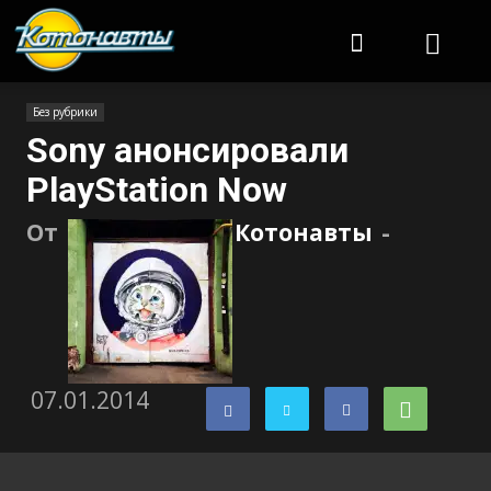
Котонавты
Без рубрики
Sony анонсировали
PlayStation Now
От
Котонавты
-
07.01.2014