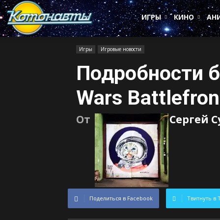
Котонавты
ИГРЫ
КИНО
АН
Игры
Игровые новости
Подробности б
Wars Battlefront
От
Сергей 
Поделиться в Facebook
Твитнуть в 