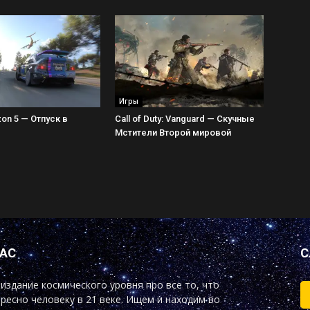
Игры
zon 5 — Отпуск в
Call of Duty: Vanguard — Скучные
Мстители Второй мировой
НАС
С
издание космического уровня про все то, что
ресно человеку в 21 веке. Ищем и находим во