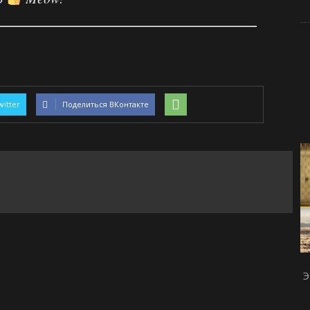
witter
Поделиться ВКонтакте
Э