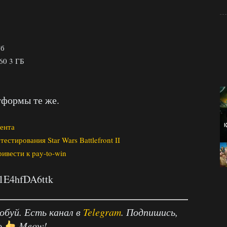
Гб
60 3 ГБ
тформы те же.
тента
естирования Star Wars Battlefront II
привести к pay-to-win
=1E4hfDA6ttk
робуй. Есть канал в
Telegram
. Подпишись,
о
Meow!