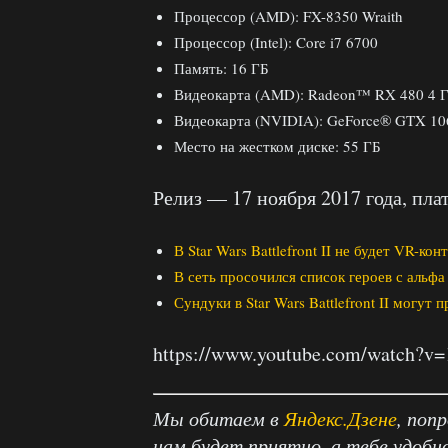
Процессор (AMD): FX-8350 Wraith
Процессор (Intel): Core i7 6700
Память: 16 ГБ
Видеокарта (AMD): Radeon™ RX 480 4 
Видеокарта (NVIDIA): GeForce® GTX 10
Место на жестком диске: 55 ГБ
Релиз — 17 ноября 2017 года, пла
В Star Wars Battlefront II не будет VR-кон
В сеть просочился список героев с альфа т
Сундуки в Star Wars Battlefront II могут 
https://www.youtube.com/watch?v
Мы обитаем в
Яндекс.Дзене
, поп
нам будет приятно, а тебе удобн