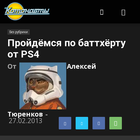
Котонавты
Без рубрики
Пройдёмся по баттхёрту
от PS4
От
Алексей
Тюренков
-
27.02.2013