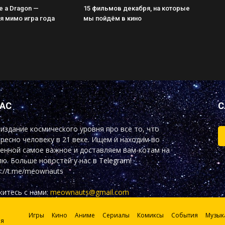
ke a Dragon —
15 фильмов декабря, на которые
 мимо игра года
мы пойдём в кино
НАС
С
издание космического уровня про все то, что
ресно человеку в 21 веке. Ищем и находим во
енной самое важное и доставляем вам-котам на
ю. Больше новостей у нас
в Telegram!
s://t.me/meownauts
итесь с нами:
meownauts@gmail.com
Игры
Кино
Аниме
Сериалы
Комиксы
События
Музык
ия