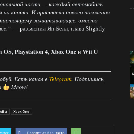
циональной части — каждый автомобиль
 на кнопки. И приставки нового поколения
о-настоящему захватывающее, вместо
ве.”
— разъяснил Ян Белл, глава Slightly
 OS, Playstation 4, Xbox One
Wii U
и
робуй. Есть канал в
Telegram
. Подпишись,
о
Meow!
wii u
Xbox One
witter
Поделиться ВКонтакте