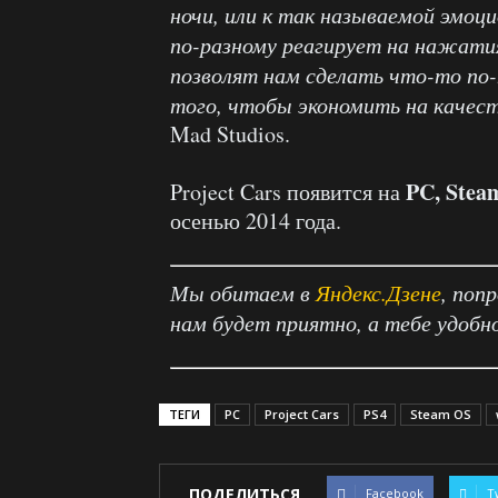
ночи, или к так называемой эмо
по-разному реагирует на нажатия
позволят нам сделать что-то п
того, чтобы экономить на качест
Mad Studios.
PC, Steam
Project Cars появится на
осенью 2014 года.
Мы обитаем в
Яндекс.Дзене
, поп
нам будет приятно, а тебе удобн
ТЕГИ
PC
Project Cars
PS4
Steam OS
ПОДЕЛИТЬСЯ
Facebook
T