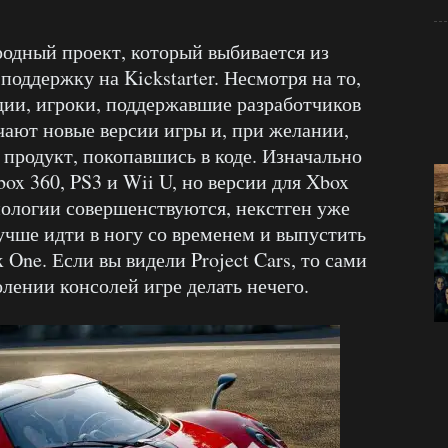
ародный проект, который выбивается из
поддержку на Kickstarter. Несмотря на то,
удии, игроки, поддержавшие разработчиков
чают новые версии игры и, при желании,
 продукт, покопавшись в коде. Изначально
box 360, PS3 и Wii U, но версии для Xbox
хнологии совершенствуются, некстген уже
лучше идти в ногу со временем и выпустить
ox One. Если вы видели Project Cars, то сами
лении консолей игре делать нечего.