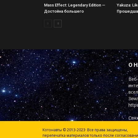
Mass Effect: Legendary Edition —
Yakuza: Li
Достойна большего
Прошедшая
О 
Веб-
инте
всел
Земл
http
Свяж
Котонавты © 2013-2023· Все права защищены,
перепечатка материалов только после согласован