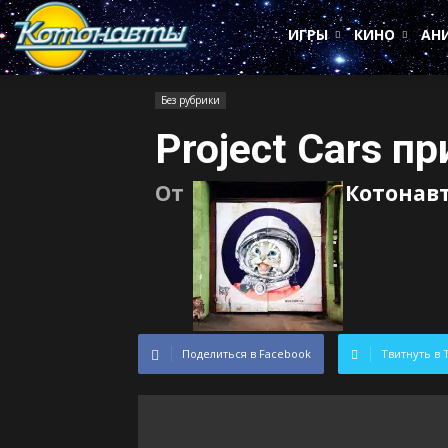
Котонавты
ИГРЫ
КИНО
АН
Без рубрики
Project Cars п
От
Котонав
Поделиться в Facebook
Твитнуть в 