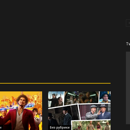
T
и
Без рубрики