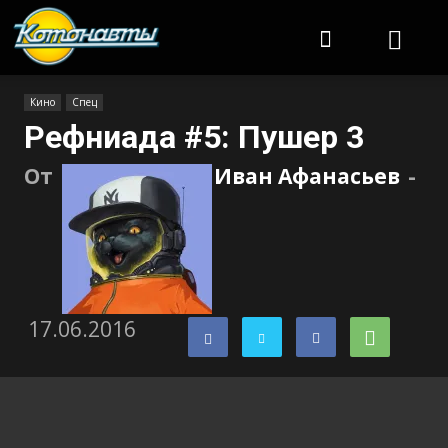
Котонавты
Кино
Спец
Рефниада #5: Пушер 3
От
Иван Афанасьев
-
17.06.2016