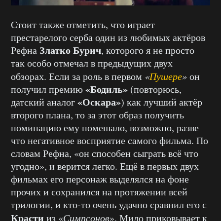
Стоит также отметить, что играет
престарелого серба один из любимых актёров
Златко Бурич
Рефна
, которого я не просто
так особо отмечал в предыдущих двух
обзорах. Если за роль в первом
«
Пушере
»
он
«Бодиль»
получил премию
(повторюсь,
«Оскара»
датский аналог
) как лучший актёр
второго плана, то за этот образ получить
номинацию ему помешало, возможно, разве
что негативное восприятие самого фильма. По
словам Рефна, «он способен сыграть всё что
угодно», и верится легко. Ещё в первых двух
фильмах его персонаж выделялся на фоне
прочих и сохранился на протяжении всей
трилогии, и кто-то очень удачно сравнил его с
Красти
из «
Симпсонов
». Мило приковывает к