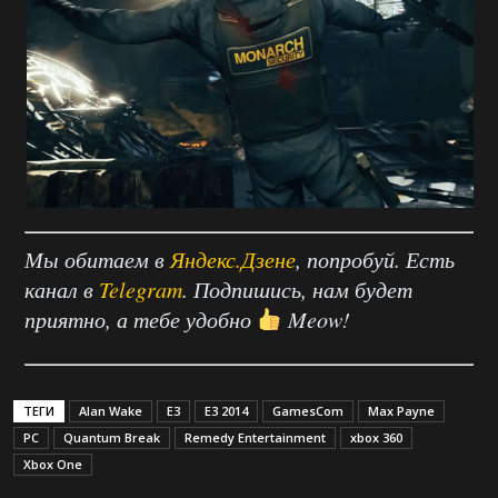
Мы обитаем в
Яндекс.Дзене
, попробуй. Есть
канал в
Telegram
. Подпишись, нам будет
приятно, а тебе удобно
Meow!
ТЕГИ
Alan Wake
E3
E3 2014
GamesCom
Max Payne
PC
Quantum Break
Remedy Entertainment
xbox 360
Xbox One