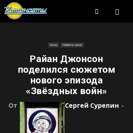
Котонавты
Кино
Новости кино
Райан Джонсон
поделился сюжетом
нового эпизода
«Звёздных войн»
От
Сергей Сурепин
-