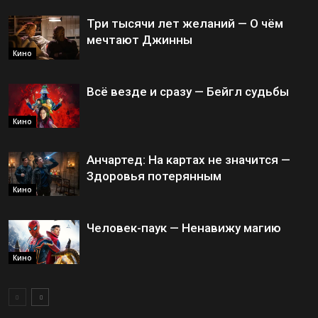
Три тысячи лет желаний — О чём
мечтают Джинны
Кино
Всё везде и сразу — Бейгл судьбы
Кино
Анчартед: На картах не значится —
Здоровья потерянным
Кино
Человек-паук — Ненавижу магию
Кино