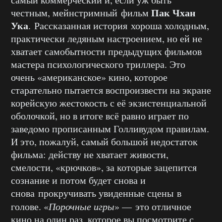
Пак Чхан
честным, мейнстримный фильм
Ука
. Рассказанная история хороша холодным,
практически ледяным настроением, но ей не
хватает самобытности предыдущих фильмов
мастера психологического триллера. Это
очень «американское» кино, которое
старательно пытается воспроизвести на экране
корейскую жестокость с её экзистенциальной
оболочкой, но в итоге всё равно играет по
заведомо прописанным Голливудом правилам.
И это, пожалуй, самый большой недостаток
фильма: действу не хватает живости,
смелости, «крючков», за которые зацепится
сознание и потом будет снова и
снова прокручивать увиденные сцены в
голове. «
Порочные игры
» — это отличное
кино на один раз, которое вы посмотрите с