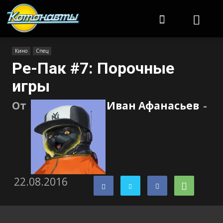
Котонавты
Кино
Спец
Ре-Пак #7: Порочные
игры
От
Иван Афанасьев
-
22.08.2016