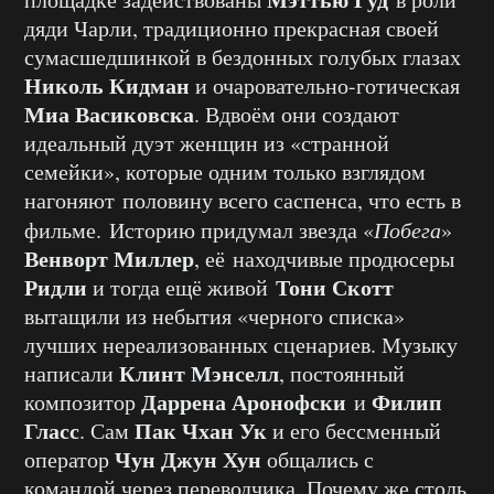
дяди Чарли, традиционно прекрасная своей
сумасшедшинкой в бездонных голубых глазах
Николь Кидман
и очаровательно-готическая
Миа Васиковска
. Вдвоём они создают
идеальный дуэт женщин из «странной
семейки», которые одним только взглядом
нагоняют половину всего саспенса, что есть в
фильме. Историю придумал звезда «
Побега
»
Венворт Миллер
, её находчивые продюсеры
Ридли
Тони Скотт
и тогда ещё живой
вытащили из небытия «черного списка»
лучших нереализованных сценариев. Музыку
Клинт Мэнселл
написали
, постоянный
Даррена Аронофски
Филип
композитор
и
Гласс
Пак Чхан Ук
. Сам
и его бессменный
Чун Джун Хун
оператор
общались с
командой через переводчика. Почему же столь