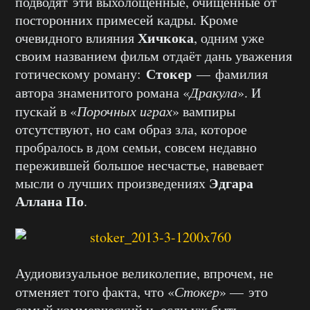
подводят эти выхолощенные, очищенные от
посторонних примесей кадры. Кроме
Хичкока
очевидного влияния
, одним уже
своим названием фильм отдаёт дань уважения
Стокер
готическому роману:
— фамилия
автора знаменитого романа «
Дракула
». И
пускай в «
Порочных играх
» вампиры
отсутствуют, но сам образ зла, которое
пробралось в дом семьи, совсем недавно
пережившей большое несчастье, навевает
Эдгара
мысли о лучших произведениях
Аллана По
.
Аудиовизуальное великолепие, впрочем, не
отменяет того факта, что «
Стокер
» — это
самый коммерческий и, если уж быть