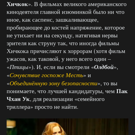
Хичкок
». В фильмах великого американского
кинодеятеля главной изюминкой было ни что
иное, как саспенс, зашкаливающее,
пробирающее до костей напряжение, которое
не утихает ни на секунду, натягивая нервы
зрителя как струну так, что иногда фильмы
Хичкока причисляют к хоррорам (хотя фильм
ужасов, как таковой, у него всего один –
Олдбой
«
Птицы
»). И, если вы смотрели «
»,
«
Сочувствие госпоже Месть
» и
«
Объединённую зону безопасности
», то вы
Пак
понимаете, что лучшей кандидатуры, чем
Чхан Ук
, для реализации «семейного
триллера» просто не найти.