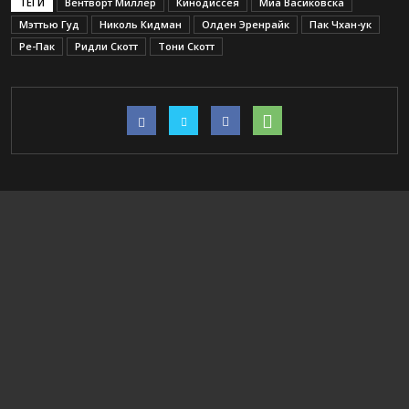
ТЕГИ
Вентворт Миллер
Кинодиссея
Миа Васиковска
Мэттью Гуд
Николь Кидман
Олден Эренрайк
Пак Чхан-ук
Ре-Пак
Ридли Скотт
Тони Скотт