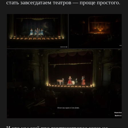
стать завсегдатаем театров — проще простого.
И это мы ещё про внутриигровое кино не