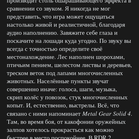
производит столь ошарашивающего эффекта в
сравнении со звуком. Я никогда не мог
представить, что игра может ощущаться
настолько живой и реалистичной, благодаря
аудио наполнению. Завяжите себе глаза и
поскачите на лошади куда угодно. По звуку вы
всегда с точностью определите своё
местонахождение. Лес наполнен шорохами,
птичьим пением, шелестом листвы и деревьев,
треском веток под лапами многочисленных
животных. Населённые пункты звучат
совершенно иначе: голоса, шаги, музыка,
скрип колёс у повозок, стук многочисленных
копыт. И, естественно, выстрелы. Всё, что
связано с ними напоминает
Metal Gear Solid 4
.
Там, во время боя, от какофонии оружейных
залпов хотелось прокрасться как можно
быстрее в место поспокойнее. В RDR 2