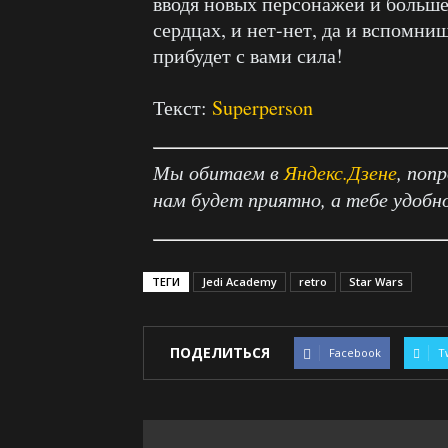
вводя новых персонажей и больше
сердцах, и нет-нет, да и вспомни
прибудет с вами сила!
Текст:
Superperson
Мы обитаем в
Яндекс.Дзене
, поп
нам будет приятно, а тебе удобн
ТЕГИ
Jedi Academy
retro
Star Wars
ПОДЕЛИТЬСЯ
Facebook
T