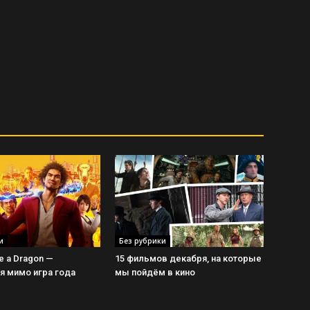
и
Без рубрики
ke a Dragon —
15 фильмов декабря, на которые
 мимо игра года
мы пойдём в кино