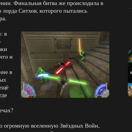
ении. Финальная битва же происходила в
о лорда Ситхов, которого пытались
ра.
: в
–
вки
что и
ние в
ных
 ещё
где
ечах?
го огромную вселенную Звёздных Войн,