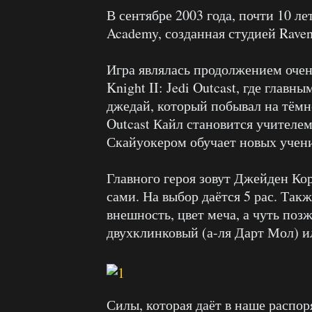
В сентябре 2003 года, почти 10 лет
Academy, созданная студией Raven
Игра являлась продолжением очен
Knight II: Jedi Outcast, где глав
джедай, который побывал на тёмн
Outcast Кайл становится учителе
Скайуокером обучает новых учени
Главного героя зовут Джейден Ко
сами. На выбор даётся 5 рас. Так
внешность, цвет меча, а чуть по
двухклинковый (а-ля Дарт Мол) и
Силы, которая даёт в наше распо