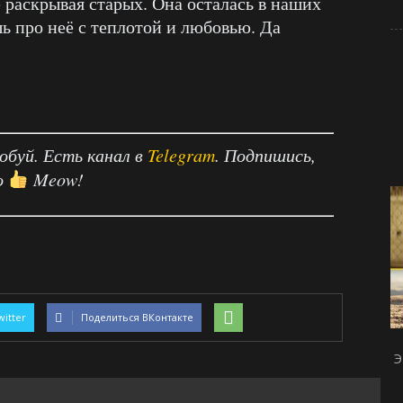
 раскрывая старых. Она осталась в наших
шь про неё с теплотой и любовью. Да
робуй. Есть канал в
Telegram
. Подпишись,
о
Meow!
witter
Поделиться ВКонтакте
Э