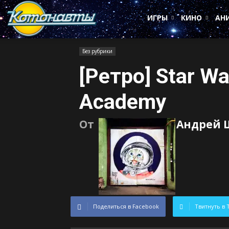
Котонавты
ИГРЫ
КИНО
АН
Без рубрики
[Ретро] Star Wa
Academy
От
Андрей 
Поделиться в Facebook
Твитнуть в 