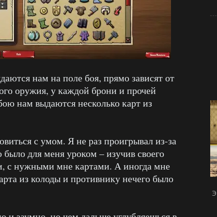
ыдаются нам на поле боя, прямо зависят от
ого оружия, у каждой брони и прочей
 бою нам выдаются несколько карт из
виться с умом. Я не раз проигрывал из-за
о было для меня уроком – изучив своего
и, с нужными мне картами. А иногда мне
арта из колоды и противнику нечего было
Э
но и заумно, но чем дальше углубляешься в