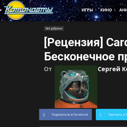
Котонавты
ИГРЫ
КИНО
АН
Без рубрики
[Рецензия] Car
Бесконечное 
От
Сергей 
Поделиться в Facebook
Твитнуть в 