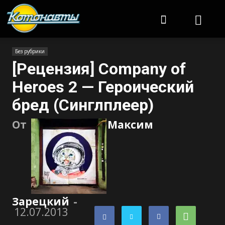
Котонавты
Без рубрики
[Рецензия] Company of
Heroes 2 — Героический
бред (Синглплеер)
От
Максим
Зарецкий
-
12.07.2013