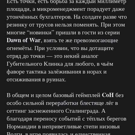
Есть точки, есть борьба за каждый миллиметр
площади, а микроменеджмент порадует даже
утончённых бухгалтеров. На солдате разве что
резинку от трусов нельзя поменять. При этом
многие “новинки” пришли в гости из серии
Dawn of War
, взять те же превозмогающие
огнемёты. При условии, что вы дотащите
отряд до точки — это некий аналог
Губительного Клинка для любого, в чьём
фаворе тактика залёживания в норах и
отсиживания в руинах.
CoH
В общем и целом базовый геймплей
без
особо сильной переработки блестяще лёг в
сеттинг заснеженного Сталинграда. А
благодаря переносу событий с тёплых берегов
Нормандии в неприветливые степи низовья
Волги, в игре появилась и единственная