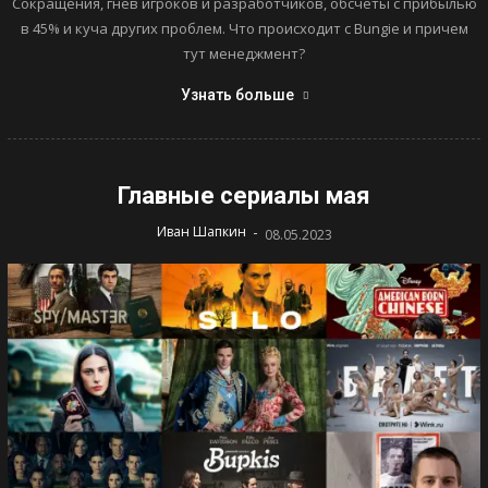
Сокращения, гнев игроков и разработчиков, обсчеты с прибылью
в 45% и куча других проблем. Что происходит с Bungie и причем
тут менеджмент?
Узнать больше
Главные сериалы мая
-
Иван Шапкин
08.05.2023