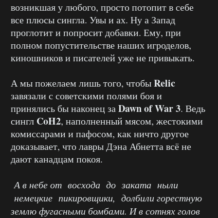
возникшая у любого, просто потопит в себе
все плюсы сингла. Увы и ах. Ну а Запад
проглотит и попросит добавки. Ему, при
полном попустительстве наших игроделов,
киношников и писателей уже не привыкать.
Relic
А мы пожелаем лишь того, чтобы
завязали с советскими полями боя и
Dawn of War 3
принялись бы наконец за
. Ведь
CoH2
сингл
, наполненный мясом, жестокими
комиссарами и пафосом, как ничто другое
доказывает, что лавры Дэна Абнетта всё не
дают канадцам покоя.
А в небе от восхода до заката ныли
немецкие пикировщики, долбили горестную
землю фугасными бомбами. И в сотнях голов