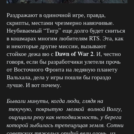
Раздражают в одиночной игре, правда,
скрипты, местами чрезмерно навязчивые.
Неубиваемый “Тигр” еще долго будет сниться
в кошмарах многим любителям RTS. Эта, как
и некоторые другие миссии, вызывают
Dawn of War 2
стойкое дежа вю с
. И, честно
говоря, если бы разработчики улетели прочь
от Восточного Фронта на ледяную планету
Вальхала, дела у игры пошли бы гораздо
лучше. И вот почему.
Бывали минуты, когда люди, глядя на
текучую, покрытую мелкой волной Волгу,
ощущали реку как неподвижность, у берега
которой зыбилась трепещущая земля. Сотни
советских тяжелых орудий вели огонь из