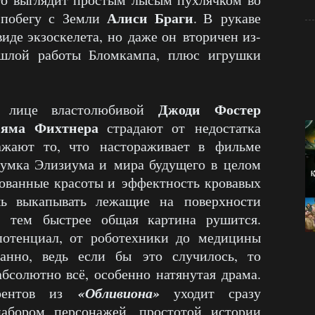
Алиси Браги
 побегу с Земли
. В рукаве
виде экзоскелета, но даже он вторичен из-
ошлой работы Бломкампа, плюс игрушки
Джоди Фостер
в лице властолюбивой
ьяма Фихтнер
а
страдают от недостатка
ажают то, что настораживает в фильме
думка Элизиума и мира будущего в целом
сованные красоты и эффектность кровавых
шь выкапывать лежащие на поверхности
, тем быстрее общая картина рушится.
отенциал, от роботехники до медицины
анно, ведь если бы это случилось, то
бсолютно всё, особенно натянутая драма.
«Обливиона»
урентов из
уходит сразу
абором персонажей, простотой истории