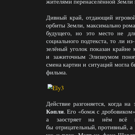
жителями перенаселённой Земли 
Дивный край, отдающий игрово
орбиты Земли, максимально рома
будущего, но это место не дл
социального подтекста, то ли из
зелёный уголок показан крайне 
и зажиточным Элизиумом понят
смена картин и ситуаций могла 
фильма.
Действие разгоняется, когда на
Копли
. Его «бомж с дробовиком»
а заостряет на нём всё в
бы отрицательный, противный, а
уж и плох. Мэтт на фоне Шарлт