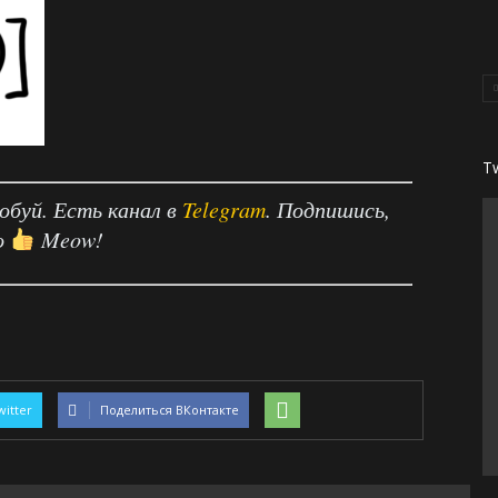
T
робуй. Есть канал в
Telegram
. Подпишись,
о
Meow!
witter
Поделиться ВКонтакте