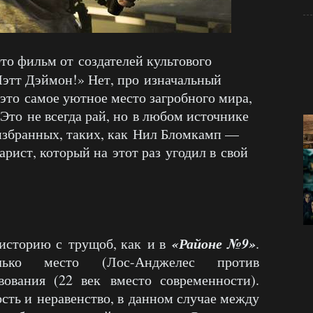
Это фильм от создателей культового
 Мэтт Дэймон!» Нет, про изначальный
то самое уютное место загробного мира,
 Это не всегда рай, но в любом источнике
я избранных, таких, как Нил Бломкамп —
рист, который на этот раз угодил в свой
«Районе №9»
 историю с трущоб, как и в
.
лько место (Лос-Анджелес против
вования (22 век вместо современности).
ость и неравенство, в данном случае между