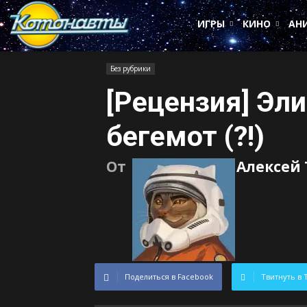
Котонавты
ИГРЫ
КИНО
АН
Без рубрики
[Рецензия] Эл
бегемот (?!)
От
Алексей
Поделиться в Facebook
Твитнуть в 