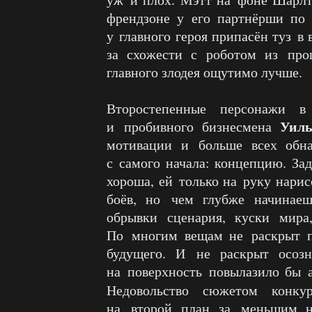
френдзоне у его партнёрши по
у главного героя припасён туз в 
за схожести с роботом из пр
главного злодея ощутимо лучше.
Второстепенные персонажи 
Уил
и пробивного бизнесмена
мотивации и больше всех обн
с самого начала: концепцию. За
хороша, ей только на руку нари
боёв, но чем глубже начинае
обрывки сценария, куски мира
По многим вещам не раскрыт п
будущего. И не раскрыт осозн
на поверхность повылазило бы а
Недовольство сюжетом конк
на второй план за меньшим н