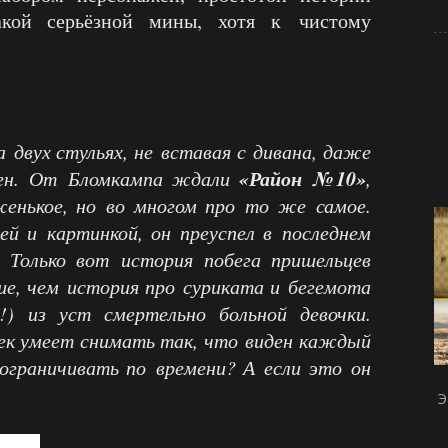
кой серьёзной мины, хотя к чистому
а двух стульях, не вставая с дивана, даже
«Район №10»
ен. От Бломкампа ждали
,
женькое, но во многом про то же самое.
й и картинкой, он преуспел в последнем
. Только вот история побега пришельцев
ше, чем история про суриката и бегемота
) из уст смертельно больной девочки.
век умеет снимать так, что виден каждый
ограничивать по времени? А если это он
Э