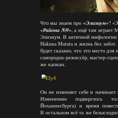
«Элизиум»
Что мы знаем про
? «
«Района №9»
, а ещё там играет
Элизиум. В античной мифологии э
Hakuna Matata и жизнь без забот.
будет сказано, что это место дл
самородок-режиссёр, мастер-сцена
же капкан.
Он не изменяет себе и начинает
Изменению подверглось то
Йоханнесбурга) и время повест
В остальном всё та же безысходн