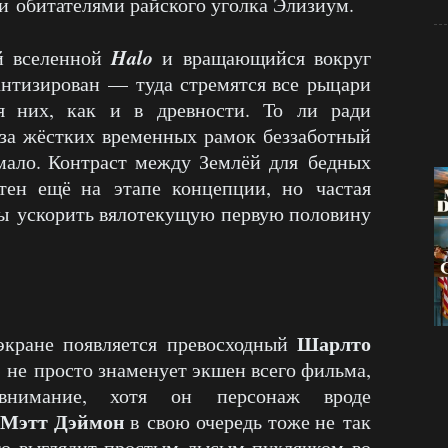
и обитателями райского уголка Элизиум.
Halo
й вселенной
и вращающийся вокруг
нтизирован — туда стремятся все рыцари
я них, как и в древности. То ли ради
-за жёстких временных рамок беззаботный
мало. Контраст между Землёй для бедных
ен ещё на этапе концепции, но частая
бы ускорить вялотекущую первую половину
Шарлто
 экране появляется превосходный
 не просто знаменует экшен всего фильма,
нимание, хотя он персонаж вроде
Мэтт Дэймон
в свою очередь тоже не так
о выглядит простым лысым пухлячком во