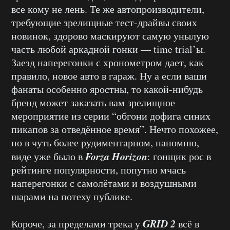
все кому не лень. Те же автопроизводители,
требующие зрелищные тест-драйвы своих
новинок, здорово маскируют самую унылую
часть любой аркадной гонки — time trial’ы.
Заезд наперегонки с хронометром дает, как
правило, новое авто в гараж. Ну а если ваши
фанаты особенно яростны, то какой-нибудь
бренд может заказать вам зрелищное
мероприятие из серии “обгони дофига синих
пикапов за отведённое время”. Нечто похожее,
но в чуть более рудиментарном, напомню,
Forza Horizon
виде уже было в
: гонщик рос в
рейтинге популярности, попутно мчась
наперегонки с самолётами и воздушными
шарами на потеху публике.
GRID 2
Короче, за пределами трека у
всё в