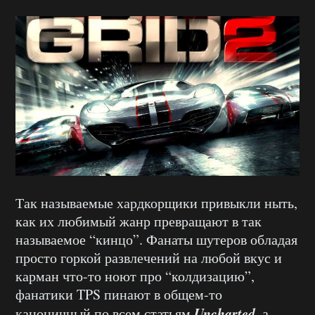
Так называемые хардкорщики привыкли ныть,
как их любимый жанр превращают в так
называемое “кинцо”. Фанаты шутеров обладая
просто горкой развлечений на любой вкус и
карман что-то ноют про “колдизацию”,
фанатики TPS пинают в общем-то
Uncharted
каноничный по всем статьям
, а