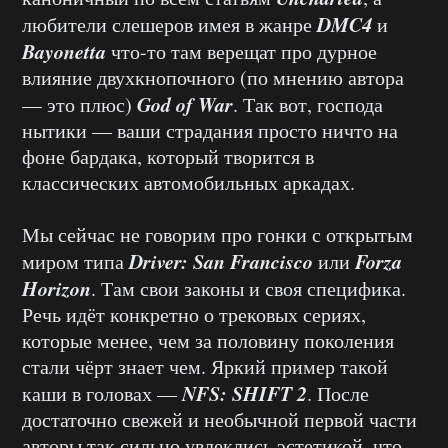
DMC4
любители слешеров имея в жанре
и
Bayonetta
что-то там верещат про дурное
влияние двухкнопочного (по мнению автора
God of War
— это плюс)
. Так вот, господа
нытики — ваши страдания просто ничто на
фоне бардака, который творится в
классических автомобильных аркадах.
Мы сейчас не говорим про гонки с открытым
Driver: San Francisco
Forza
миром типа
или
Horizon
. Там свои законы и своя специфика.
Речь идёт конкретно о трековых сериях,
которые менее, чем за половину поколения
стали чёрт знает чем. Яркий пример такой
NFS: SHIFT 2
каши в головах —
. После
достаточно свежей и необычной первой части
авторы так сильно увлеклись эстетикой, что