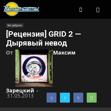
Котонавты
Без рубрики
[Рецензия] GRID 2 —
Дырявый невод
От
Максим
Зарецкий
-
31.05.2013