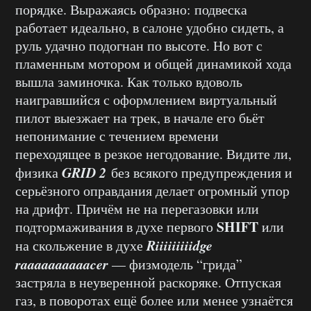
порядке. Выражаясь образно: подвеска
работает идеально, в салоне удобно сидеть, а
руль удачно подогнан по высоте. Но вот с
пламенным мотором и общей динамикой хода
вышла заминочка. Как только вдоволь
наигравшийся с оформлением виртуальный
пилот выезжает на трек, в начале его бьёт
непонимание с течением времени
переходящее в резкое негодование. Видите ли,
GRID 2
физика
без всякого предупреждения и
серьёзного оправдания делает огромный упор
на дрифт. Причём не на перегазовки или
SHIFT
подтормаживания в духе первого
или
Riiiiiiiiidge
на скольжение в духе
raaaaaaaaaacer
— физмодель “грида”
застряла в неуверенной раскоряке. Отпуская
газ, в поворотах ещё более или менее узнаётся