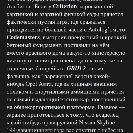
Criterion
Альбионе. Если у
за роскошной
картинкой и азартной физикой езды прячется
фактически пустая игра, где сражаться
приходится по большей части с Autolog’ом, то
Codemasters
, выстроив прекрасный и крепкий
бетонный фундамент, поставили на нём
вместо красивого дома какую-то хипстерскую
хижину из полипропилена, да и к тому же на
GRID 2
солнечных батарейках.
так же
фальшив, как “заряженая” версия какой-
нибудь Opel Astra, где за хищным внешним
обликом и спортивными амбициями прячется
не самый выдающийся сити-кар, построенный
на общекорпоративной платформе. Главное —
заранее приготовиться к тому, что владелец
какой-нибудь праворульной Nissan Skyline
199-давшнишнего года вас спустит с небес на