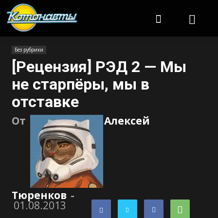
Котонавты
Без рубрики
[Рецензия] РЭД 2 — Мы
не старпёры, мы в
отставке
От
Алексей
Тюренков
-
01.08.2013