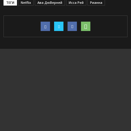
ТЕГИ
Netflix
Ава ДюВерней
Исса Рей
Рианна