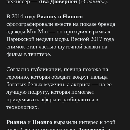
Ава Дюверней
режиссер —
(
«Сельма»
).
Рианну
Нионго
В 2014 году
и
сфотографировали вместе на показе бренда
одежды Miu Miu — он проходил в рамках
Парижской недели моды. Весной 2017 года
снимок стал частью шуточной заявки на
фильм в твиттере.
Согласно публикации, певица похожа на
героиню, которая обводит вокруг пальца
богатых белых мужчин, а актриса — на ее
лучшую подругу, которая помогает
придумывать аферы и разбираются в
технологиях.
Рианна
Нионго
и
выразили интерес к этой
Дюверней
идее. Следом подключилась
, а