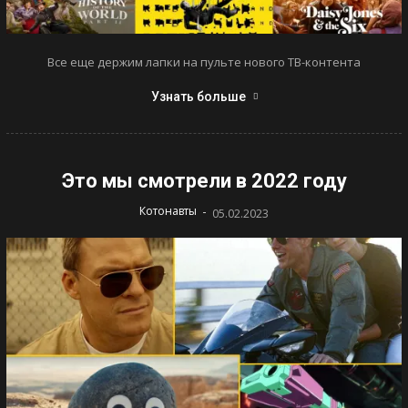
Все еще держим лапки на пульте нового ТВ-контента
Узнать больше
Это мы смотрели в 2022 году
-
Котонавты
05.02.2023