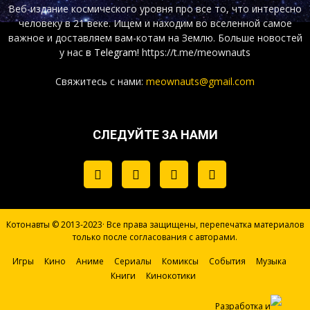
Веб-издание космического уровня про все то, что интересно
человеку в 21 веке. Ищем и находим во вселенной самое
важное и доставляем вам-котам на Землю. Больше новостей
у нас
в Telegram!
https://t.me/meownauts
Свяжитесь с нами:
meownauts@gmail.com
СЛЕДУЙТЕ ЗА НАМИ
Котонавты © 2013-2023· Все права защищены, перепечатка материалов
только после согласования с авторами.
Игры
Кино
Аниме
Сериалы
Комиксы
События
Музыка
Книги
Кинокотики
Разработка и