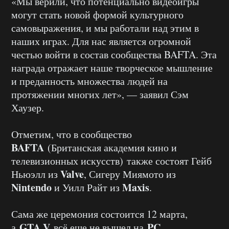
«Мы верили, что потенциально видеоигры
могут стать новой формой культурного
самовыражения, и мы работали над этим в
наших играх. Для нас является огромной
честью войти в состав сообщества BAFTA. Эта
награда отражает наше творческое мышление
и преданность множества людей на
протяжении многих лет», — заявил Сэм
Хаузер.
Отметим, что в сообщество
BAFTA
(Британская академия кино и
телевизионных искусств) также состоят Гейб
Valve
Ньюэлл из
, Сигеру Миямото из
Nintendo
Maxis
и Уилл Райт из
.
Сама же церемония состоится 12 марта,
GTA V
PC
а
всё еще не вышел на
.