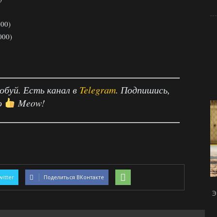
000)
000)
робуй. Есть канал в
Telegram
. Подпишись,
о
Meow!
witter
Поделиться ВКонтакте
Э