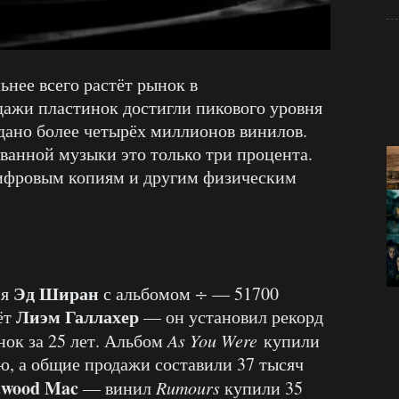
ьнее всего растёт рынок в
дажи пластинок достигли пикового уровня
родано более четырёх миллионов винилов.
ованной музыки это только три процента.
ифровым копиям и другим физическим
Эд Ширан
ся
с альбомом
÷
— 51700
Лиэм Галлахер
ёт
— он установил рекорд
ок за 25 лет. Альбом
As You Were
купили
ю, а общие продажи составили 37 тысяч
twood Mac
— винил
Rumours
купили 35