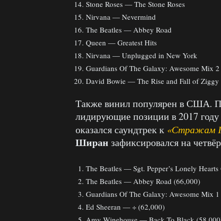
Stone Roses — The Stone Roses
Nirvana — Nevermind
The Beatles — Abbey Road
Queen — Greatest Hits
Nirvana — Unplugged in New York
Guardians Of The Galaxy: Awesome Mix 2
David Bowie — The Rise and Fall of Ziggy 
Также винил популярен в США. По
лидирующие позиции в 2017 году
оказался саундтрек к
«Стражам Г
Ширан
зафиксировался на четвёр
The Beatles — Sgt. Pepper’s Lonely Hearts
The Beatles — Abbey Road (66,000)
Guardians Of The Galaxy: Awesome Mix 1 
Ed Sheeran — ÷ (62,000)
Amy Winehouse — Back To Black (58,000