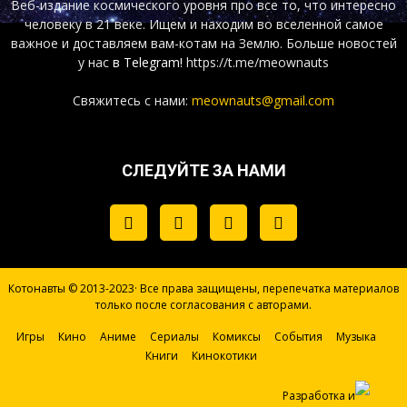
Веб-издание космического уровня про все то, что интересно
человеку в 21 веке. Ищем и находим во вселенной самое
важное и доставляем вам-котам на Землю. Больше новостей
у нас
в Telegram!
https://t.me/meownauts
Свяжитесь с нами:
meownauts@gmail.com
СЛЕДУЙТЕ ЗА НАМИ
Котонавты © 2013-2023· Все права защищены, перепечатка материалов
только после согласования с авторами.
Игры
Кино
Аниме
Сериалы
Комиксы
События
Музыка
Книги
Кинокотики
Разработка и