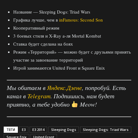
Название — Sleeping Dogs: Triad Wars
Графика лучше, чем в
inFamous: Second Son
Кооперативный режим
3 боевых стиля и X-Ray а-ля Mortal Kombat
Ставка будет сделана на боях
Режим «Территорий» — можно будет с друзьями принять
участие за завоевание территорий
Игрой занимаются United Front и Square Enix
Мы обитаем в
Яндекс.Дзене
, попробуй. Есть
канал в
Telegram
. Подпишись, нам будет
приятно, а тебе удобно
Meow!
ТЕГИ
E3
E3 2014
Sleeping Dogs
Sleeping Dogs: Triad Wars
Square Enix
United Front