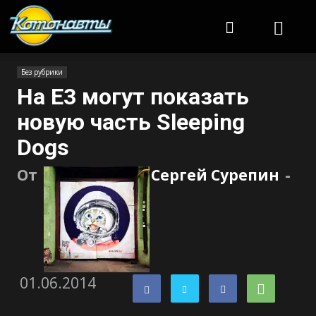
Котонавты
Без рубрики
На E3 могут показать
новую часть Sleeping
Dogs
От
Сергей Сурепин
-
01.06.2014