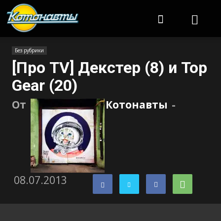
Котонавты
Без рубрики
[Про TV] Декстер (8) и Top
Gear (20)
От
Котонавты
-
08.07.2013