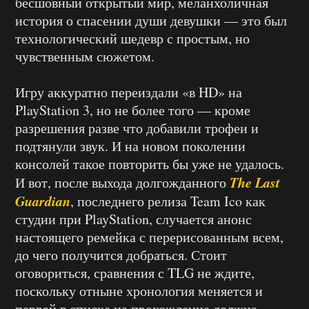
бесшовный открытый мир, меланхоличная
история о спасении души девушки — это был
технологический шедевр с простым, но
чувственным сюжетом.
Игру аккуратно переиздали «в HD» на
PlayStation 3, но не более того — кроме
разрешения разве что добавили трофеи и
подтянули звук. И на новом поколении
консолей такое повторить бы уже не удалось.
The Last
И вот, после выхода долгожданного
Guardian
, последнего релиза Team Ico как
студии при PlayStation, случается анонс
настоящего ремейка с перерисованным всем,
до чего получится добраться. Стоит
оговориться, сравнения с TLG не ждите,
поскольку отныне хронология меняется и
первой в списке на прохождение должна