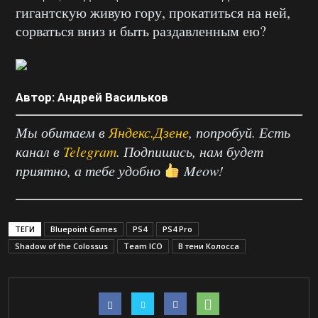
гигантскую живую гору, прокатиться на ней,
сорваться вниз и быть раздавленным ею?
Автор: Андрей Васильков
Мы обитаем в
Яндекс.Дзене
, попробуй. Есть
канал в
Telegram
. Подпишись, нам будет
приятно, а тебе удобно
Meow!
ТЕГИ
Bluepoint Games
PS4
PS4 Pro
Shadow of the Colossus
Team ICO
В тени Колосса