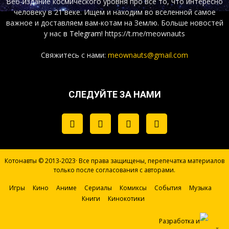
Веб-издание космического уровня про все то, что интересно
человеку в 21 веке. Ищем и находим во вселенной самое
важное и доставляем вам-котам на Землю. Больше новостей
у нас
в Telegram!
https://t.me/meownauts
Свяжитесь с нами:
meownauts@gmail.com
СЛЕДУЙТЕ ЗА НАМИ
Котонавты © 2013-2023· Все права защищены, перепечатка материалов
только после согласования с авторами.
Игры
Кино
Аниме
Сериалы
Комиксы
События
Музыка
Книги
Кинокотики
Разработка и