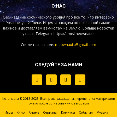
О НАС
Веб-издание космического уровня про все то, что интересно
человеку в 21 веке. Ищем и находим во вселенной самое
важное и доставляем вам-котам на Землю. Больше новостей
у нас
в Telegram!
https://t.me/meownauts
Свяжитесь с нами:
meownauts@gmail.com
СЛЕДУЙТЕ ЗА НАМИ
Котонавты © 2013-2023· Все права защищены, перепечатка материалов
только после согласования с авторами.
Игры
Кино
Аниме
Сериалы
Комиксы
События
Музыка