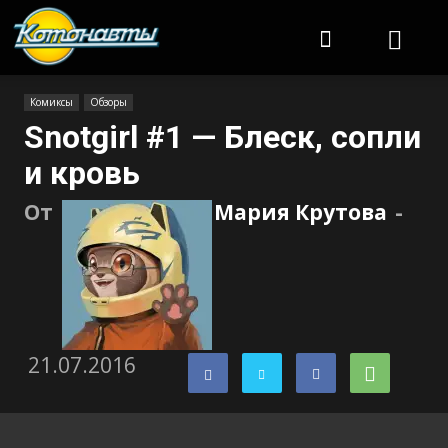
Котонавты
Комиксы
Обзоры
Snotgirl #1 — Блеск, сопли
и кровь
От
Мария Крутова
-
21.07.2016