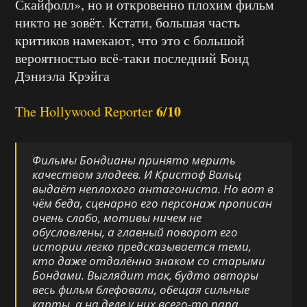
Скайфолл», но и откровенно плохим фильм
никто не зовёт. Кстати, большая часть
критиков намекают, что это с большой
вероятностью всё-таки последний Бонд
Дэниэла Крэйга
6/10
The Hollywood Reporter
Фильмы Бондианы принято мерить
качеством злодеев. И Кристоф Вальц
выдаёт неплохого антагониста. Но вот в
чём беда, сценарно его персонаж прописан
очень слабо, мотивы ничем не
обусловлены, а главный поворот его
истории легко предсказывается теми,
кто даже отдалённо знаком со старыми
Бондами. Выглядит так, будто авторы
весь фильм блефовали, обещая сильные
карты, а на деле у них всего-то пара