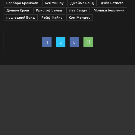
Барбара Брокколи
Бен Уишоу
Джеймс Бонд
Дэйв Батиста
Дэниэл Крэйг
Кристоф Вальц
Леа Сейду
Моника Беллуччи
последний Бонд
Рейф Файнс
Сэм Мендес