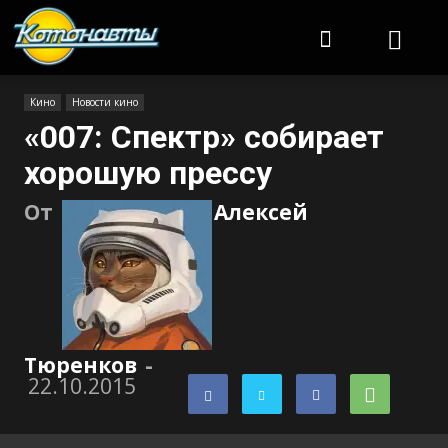
Котонавты
Кино
Новости кино
«007: Спектр» собирает
хорошую прессу
От
Алексей
Тюренков
-
22.10.2015