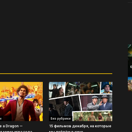
и
Без рубрики
ke a Dragon —
15 фильмов декабря, на которые
 мимо игра года
мы пойдём в кино