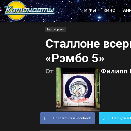
Котонавты
ИГРЫ
КИНО
АН
Без рубрики
Сталлоне всер
«Рэмбо 5»
От
Филипп 
Поделиться в Facebook
Твитнуть в 