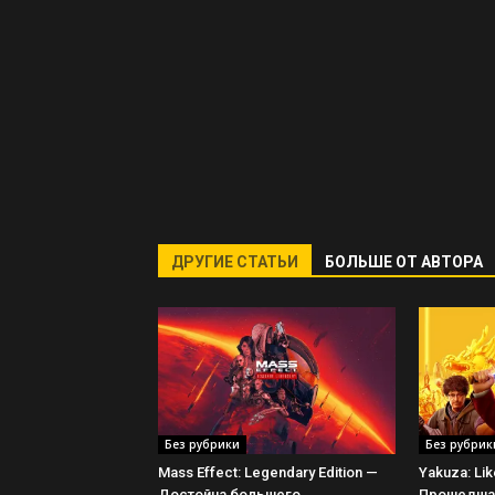
ДРУГИЕ СТАТЬИ
БОЛЬШЕ ОТ АВТОРА
Без рубрики
Без рубрик
Mass Effect: Legendary Edition —
Yakuza: Li
Достойна большего
Прошедшая