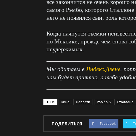
все закончится не очень хорошо не
самого Рэмбо, которого Сталлоне 
него не появился сын, роль котор
Когда начнутся съемки неизвестно
по Мексике, прежде чем снова со
неудержимых.
Мы обитаем в
Яндекс.Дзене
, поп
нам будет приятно, а тебе удобн
ТЕГИ
кино
новости
Рэмбо 5
Сталлоне
ПОДЕЛИТЬСЯ
Facebook
T