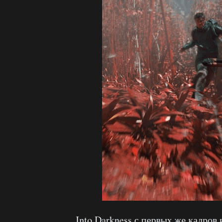
Into Darkness с первых же кадров 