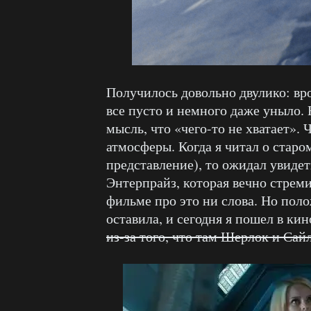
Получилось довольно двулико: вро
все пусто и немного даже уныло.
мысль, что «чего-то не хватает».
атмосферы. Когда я читал о старо
представление), то ожидал увиде
Энтерпрайз, которая вечно стрем
фильме про это ни слова. Но пол
оставила, и сегодня я пошел в ки
из-за того, что там Шерлок и Са