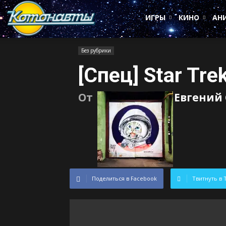
Котонавты
ИГРЫ
КИНО
АН
Без рубрики
[Спец] Star Tr
От
Евгений
Поделиться в Facebook
Твитнуть в 