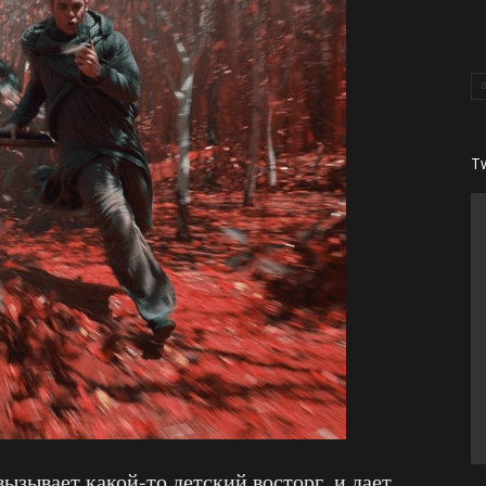
T
вызывает какой-то детский восторг, и дает