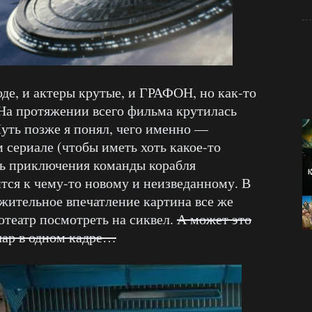
де, и актеры крутые, и ГРАФОН, но как-то
 На протяжении всего фильма крутилась
 Чуть позже я понял, чего именно —
м сериале (чтобы иметь хоть какое-то
ть приключения команды корабля
ится к чему-то новому и неизведанному. В
ожительное впечатление картина все же
нотеатр посмотреть на сиквел.
А может это
йлар в одном кадре…