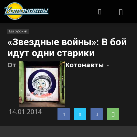
Котонавты
Без рубрики
«Звездные войны»: В бой
идут одни старики
От
Котонавты
-
14.01.2014