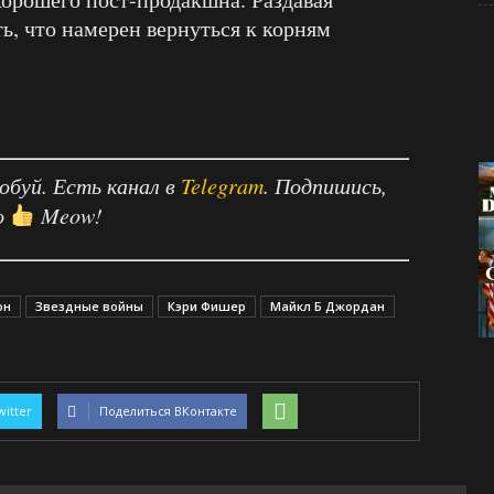
ь, что намерен вернуться к корням
робуй. Есть канал в
Telegram
. Подпишись,
о
Meow!
он
Звездные войны
Кэри Фишер
Майкл Б Джордан
witter
Поделиться ВКонтакте