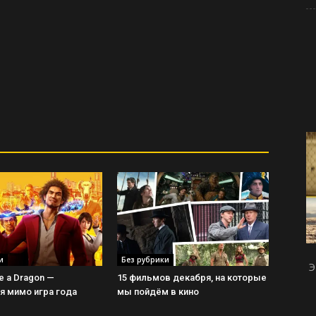
и
Без рубрики
Э
ke a Dragon —
15 фильмов декабря, на которые
 мимо игра года
мы пойдём в кино