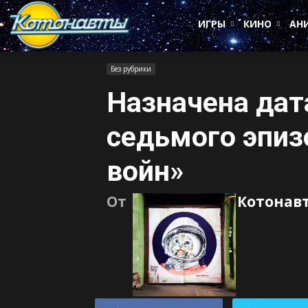
Котонавты
ИГРЫ
КИНО
АН
Без рубрики
Назначена дат
седьмого эпиз
войн»
От
Котонав