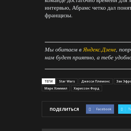
интервью, Абрамс четко дал понят
франщизы.
Мы обитаем в
Яндекс.Дзене
, поп
нам будет приятно, а тебе удобн
ТЕГИ
Star Wars
Джесси Племонс
Зак Эфр
Марк Хэммил
Хариссон Форд
ПОДЕЛИТЬСЯ
Facebook
T