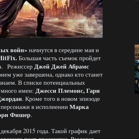
ных войн»
начнутся в середине мая и
HitFix.
Большая часть съемок пройдет
Джей Джей Абрамс
а.
Режиссер
рием уже завершена, однако кто станет
 знаем. В списке потенциальных
Джесси Племонс, Гари
 много имен:
Джордан
. Кроме того в новом эпизоде
Марка
м персонажи в исполнении
эри Фишер
.
декабря 2015 года. Такой график дает
хорошего пост-продакшна. Раздавая