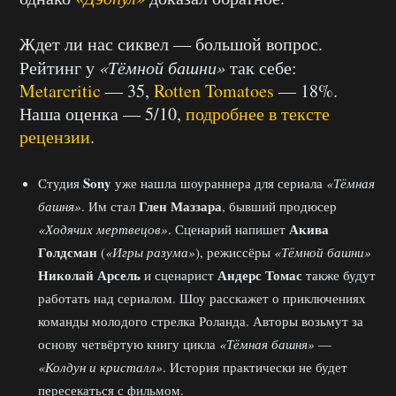
Ждет ли нас сиквел — большой вопрос.
Рейтинг у
«Тёмной башни»
так себе:
Metarcritic
— 35,
Rotten Tomatoes
— 18%.
Наша оценка — 5/10,
подробнее в тексте
рецензии
.
Sony
Студия
уже нашла шоураннера для сериала
«Тёмная
Глен Маззара
башня»
. Им стал
, бывший продюсер
Акива
«Ходячих мертвецов»
. Сценарий напишет
Голдсман
(
«Игры разума»
), режиссёры
«Тёмной башни»
Николай Арсель
Андерс Томас
и сценарист
также будут
работать над сериалом. Шоу расскажет о приключениях
команды молодого стрелка Роланда. Авторы возьмут за
основу четвёртую книгу цикла
«Тёмная башня»
—
«Колдун и кристалл»
. История практически не будет
пересекаться с фильмом.