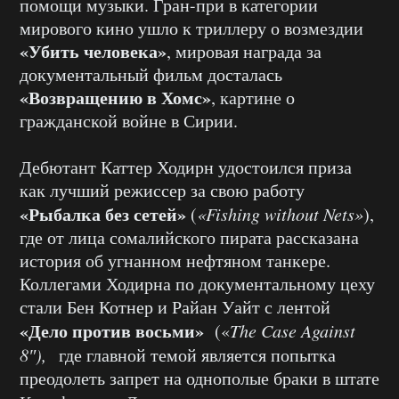
помощи музыки. Гран-при в категории
мирового кино ушло к триллеру о возмездии
«Убить человека»
, мировая награда за
документальный фильм досталась
«Возвращению в Хомс»
, картине о
гражданской войне в Сирии.
Дебютант Каттер Ходирн удостоился приза
как лучший режиссер за свою работу
«Рыбалка без сетей»
(
«Fishing without Nets»
),
где от лица сомалийского пирата рассказана
история об угнанном нефтяном танкере.
Коллегами Ходирна по документальному цеху
стали Бен Котнер и Райан Уайт с лентой
«Дело против восьми»
(«
The Case Against
8″),
где главной темой является попытка
преодолеть запрет на однополые браки в штате