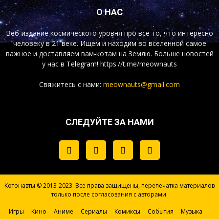
О НАС
Веб-издание космического уровня про все то, что интересно
человеку в 21 веке. Ищем и находим во вселенной самое
важное и доставляем вам-котам на Землю. Больше новостей
у нас
в Telegram!
https://t.me/meownauts
Свяжитесь с нами:
meownauts@gmail.com
СЛЕДУЙТЕ ЗА НАМИ
Котонавты © 2013-2023· Все права защищены, перепечатка материалов
только после согласования с авторами.
Игры
Кино
Аниме
Сериалы
Комиксы
События
Музыка