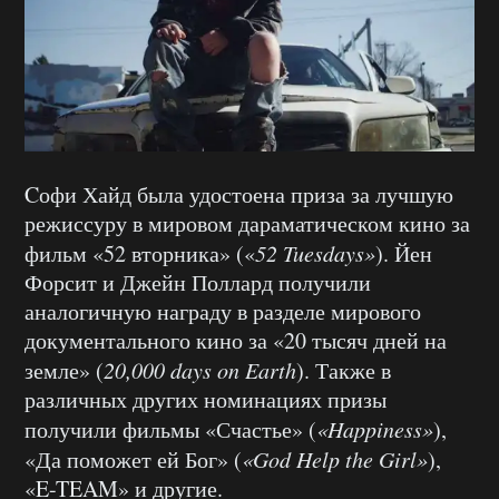
Cофи Хайд была удостоена приза за лучшую
режиссуру в мировом дараматическом кино за
фильм «52 вторника» («
52 Tuesdays»
). Йен
Форсит и Джейн Поллард получили
аналогичную награду в разделе мирового
документального кино за «20 тысяч дней на
земле» (
20,000 days on Earth
). Также в
различных других номинациях призы
получили фильмы «Счастье» (
«Happiness»
),
«Да поможет ей Бог» (
«God Help the Girl»
),
«E-TEAM» и другие.