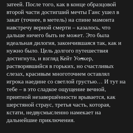
затеей. После того, как в конце образцовой
второй части достигший мечты Ганс ушел в
закат (точнее, в метель) на спине мамонта
навстречу верной смерти – казалось, что
дальше ничего быть не может. Это была
идеальная дилогия, закончившаяся так, как и
нужно было. Цель долгого путешествия
достигнута, и взгляд Кейт Уо
л
кер,
растворявшийся в горьких, но счастливых
слезах, красивым многоточием оставлял
игрока наедине со светлой грустью… И тут на
тебе – в это сладкое ощущение вечной,
приятной незавершённости врывается, как
шерстяной страус, третья часть, которая,
кстати, недвусмысленно намекает на
дальнейшие приключения.