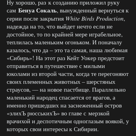
Ну хорошо, раз к созданию приложил руку
Бенуа Сокаль
сам
, вынужденный вернуться к
серии после закрытия
White Birds Production
,
надежда на то, что выйдет нечто если не
достойное, то по крайней мере играбельное,
теплилась маленьким огоньком. И поначалу
казалось, что да – это та самая, наша любимая
«Сибирь»! На этот раз Кейт Уокер предстоит
отправиться в путешествие с милыми
юколами из второй части, когда те перегоняют
своих племенных животных – шерстяных
страусов, — на новое пастбище. Параллельно
маленький народец спасается от врагов, а
именно пришедших на заснеженный остров
«злихЪ рюсськихЪ» во главе с мерзкой
врачихой и деспотичным одноглазым воякой, у
которых свои интересы к Сибирии.