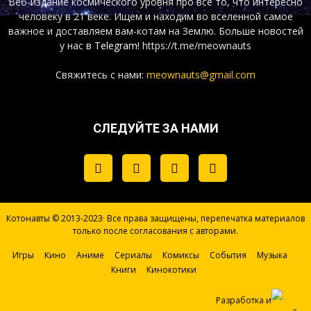
Веб-издание космического уровня про все то, что интересно
человеку в 21 веке. Ищем и находим во вселенной самое
важное и доставляем вам-котам на Землю. Больше новостей
у нас
в Telegram!
https://t.me/meownauts
Свяжитесь с нами:
meownauts@gmail.com
СЛЕДУЙТЕ ЗА НАМИ
Котонавты © 2013-2023· Все права защищены, перепечатка материалов
только после согласования с авторами.
Игры
Кино
Аниме
Сериалы
Комиксы
События
Музыка
Книги
Кинокотики
Разработка и