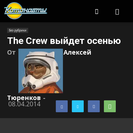
Котонавты
Без рубрики
The Crew выйдет осенью
От
Алексей
Тюренков
-
08.04.2014