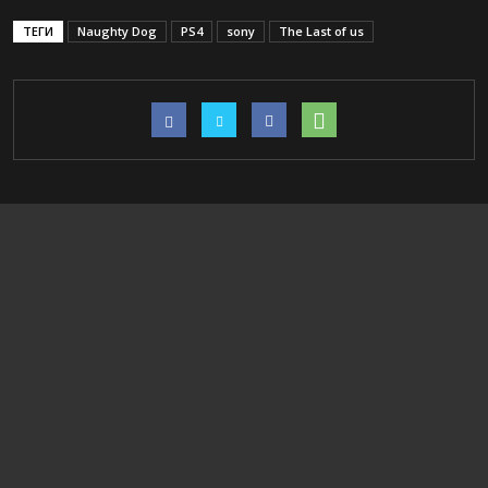
ТЕГИ
Naughty Dog
PS4
sony
The Last of us