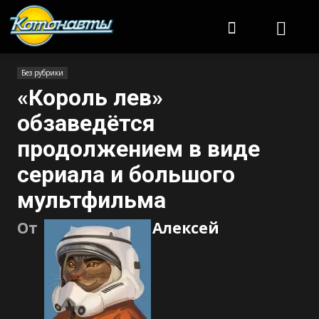
Котонавты
Без рубрики
«Король лев»
обзаведётся
продолжением в виде
сериала и большого
мультфильма
От
Алексей