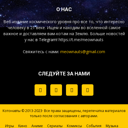
О НАС
Веб-издание космического уровня про все то, что интересно
человеку в 21 веке. Ищем и находим во вселенной самое
важное и доставляем вам-котам на Землю. Больше новостей
у нас
в Telegram!
https://t.me/meownauts
Свяжитесь с нами:
meownauts@gmail.com
СЛЕДУЙТЕ ЗА НАМИ
Котонавты © 2013-2023· Все права защищены, перепечатка материалов
только после согласования с авторами.
Игры
Кино
Аниме
Сериалы
Комиксы
События
Музыка