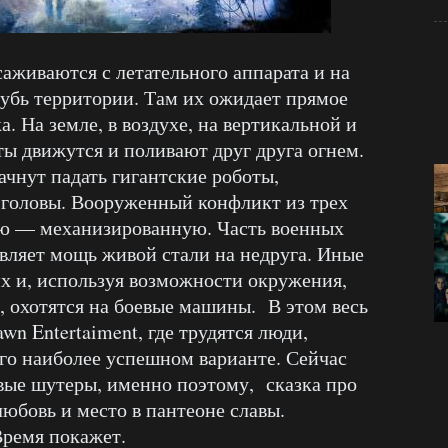
аживаются с летательного аппарата и на
убь территории. Там их ожидает прямое
. На земле, в воздухе, на вертикальной и
ты движутся и поливают друг друга огнем.
ачнут падать гигантские роботы,
 головы. Вооруженный конфликт из трех
тую — механизированную. Часть военных
авляет мощь живой стали на недруга. Иные
их и, используя возможности окружения,
, охотятся на боевые машины. В этом весь
awn Entertaiment, где трудятся люди,
 его наиболее успешном варианте. Сейчас
евые шутеры, именно поэтому, сказка про
юбовь и место в пантеоне славы.
Время покажет.