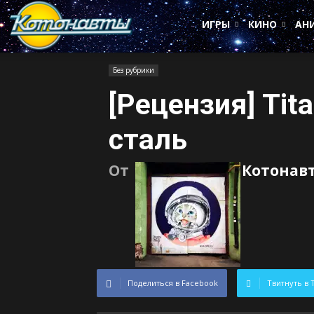
Котонавты
ИГРЫ
КИНО
АН
Без рубрики
[Рецензия] Tit
сталь
От
Котонав
Поделиться в Facebook
Твитнуть в 