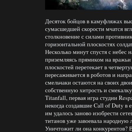
Десяток бойцов в камуфляжах выс
сумасшедшей скорости мчатся вгл
столкновение с силами противника
горизонтальной плоскостях солда
Несколько минут спустя с небес н
приземляясь прямиком на вражьи
плоскостей перетекает в четвер
пересаживается в роботов и напр
смельчаки остаются на своих дво
собственную хитрость и смекалку
Titanfall, первая игра студии Resp
некогда создавшие Call of Duty в
им удалось заново изобрести сет
титанов уже завоевала народную л
Уничтожит ли она конкурентов? 