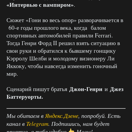
«Интервью с вампиром»
.
Сюжет «Гони во весь опор» разворачивается в
60-е годы прошлого века, когда балом
спортивных автомобилей правили Ferrari.
Тогда Генри Форд II решил взять ситуацию в
свои руки и обратился к бывшему гонщику
Кэрролу Шелби и молодому визионеру Ли
Яккоку, чтобы навсегда изменить гоночный
мир.
Джон-Генри
Джез
Сценарий пишут братья
и
Баттеруорты.
Мы обитаем в
Яндекс.Дзене
, попробуй. Есть
канал в
Telegram
. Подпишись, нам будет
приятно, а тебе удобно
Meow!