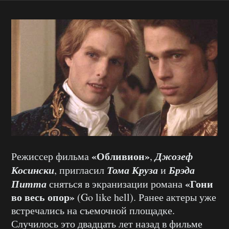
«Обливион»
Джозеф
Режиссер фильма
,
Косински
Тома Круза
Брэда
, пригласил
и
Питта
«Гони
сняться в экранизации романа
во весь опор»
(Go like hell). Ранее актеры уже
встречались на съемочной площадке.
Случилось это двадцать лет назад в фильме