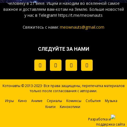
человеку в 21 веке. Ищем и находим во вселенной самое
важное и доставляем вам-котам на Землю. Больше новостей
у нас
в Telegram!
https://t.me/meownauts
Свяжитесь с нами:
meownauts@gmail.com
СЛЕДУЙТЕ ЗА НАМИ
Котонавты © 2013-2023· Все права защищены, перепечатка материалов
только после согласования с авторами.
Игры
Кино
Аниме
Сериалы
Комиксы
События
Музыка
Книги
Кинокотики
Разработка и
поддержка сайта