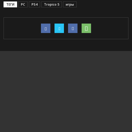
ТЕГИ
PC
PS4
Tropico 5
игры