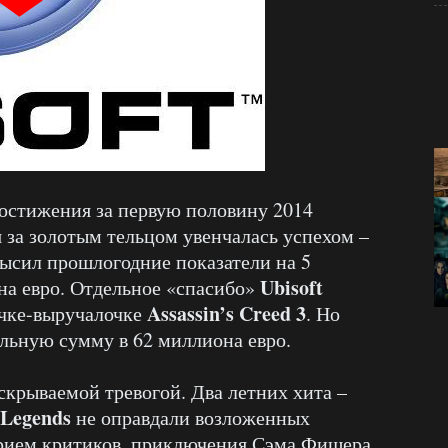
достижения за первую половину 2014
я за золотым тельцом увенчалась успехом –
высил прошлогодние показатели на 5
Ubisoft
на евро. Отдельное «спасибо»
Assassin’s Creed 3
чке-выручалочке
. Но
льную сумму в 62 миллиона евро.
скрываемой тревогой. Два летних хита –
Legends
не оправдали возложенных
рием критиков, приключения Сэма Фишера