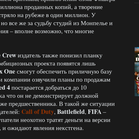
миллиона проданных копий, а творение
тряло на рубеже в один миллион. У
 но все же за судьбу студий из Монпелье и
ния – вполне возможно, что многие
e Crew
издатель также понизил планку
амбициозных проекта появятся лишь
x One
смогут обеспечить приличную базу
ли компании озвучили планы по продажам
ed 4
постарается добраться до 10
ка что он не демонстрирует должной
уже предшественника. В такой же ситуации
Call of Duty
Battlefield
FIFA
дателей:
,
,
–
упатели неохотно тратят деньги на версии
, и ожидают явления некстгена.