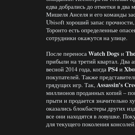
едва добрались до отметки в два 
Мишеля Анселя и его команды зас
Ubisoft хороший запас прочности,
Торонто есть определенные опасе
сотрудники окажутся на улице.
Watch Dogs
Th
После переноса
и
прибыли на третий квартал. Два 
PS4
Xbo
весной 2014 года, когда
и
покупателей. Также представите
Assassin’s Cre
грядущих игр. Так,
миллионов проданных копий – по
прыти и продается значительно х
оказались блокбастеры других из
все они находятся в ловушке. Пок
для текущего поколения консолей