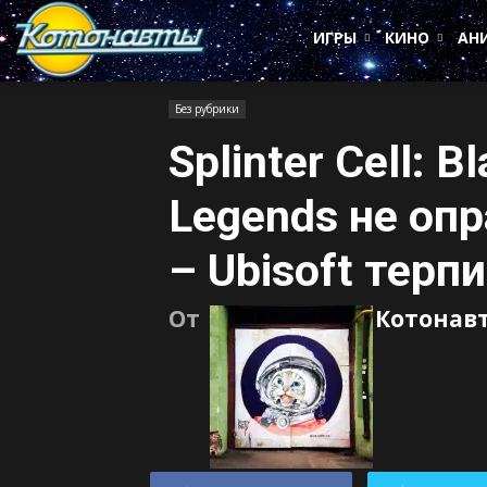
Котонавты
ИГРЫ
КИНО
АН
Без рубрики
Splinter Cell: B
Legends не оп
– Ubisoft терп
От
Котонав