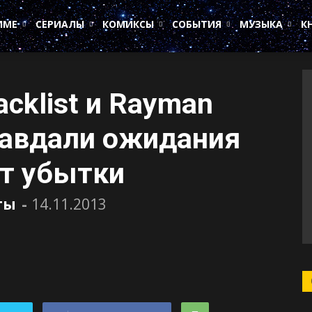
ИМЕ
СЕРИАЛЫ
КОМИКСЫ
СОБЫТИЯ
МУЗЫКА
К
lacklist и Rayman
равдали ожидания
ит убытки
ты
-
14.11.2013