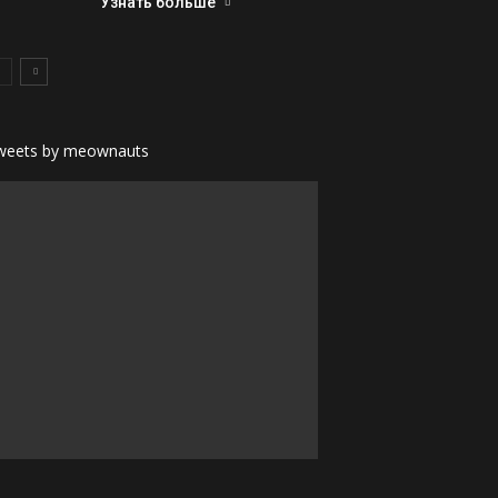
Узнать больше
weets by meownauts