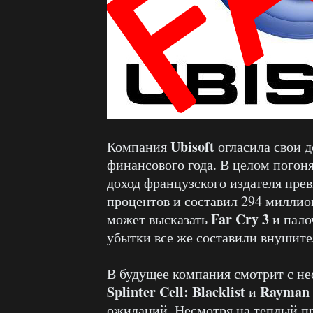
Ubisoft
Компания
огласила свои 
финансового года. В целом погон
доход французского издателя пре
процентов и составил 294 миллио
Far Cry 3
может высказать
и пало
убытки все же составили внушите
В будущее компания смотрит с не
Splinter Cell: Blacklist
Rayman 
и
ожиданий. Несмотря на теплый п