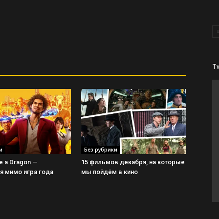
T
и
Без рубрики
ke a Dragon —
15 фильмов декабря, на которые
 мимо игра года
мы пойдём в кино