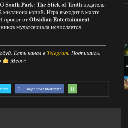
South Park: The Stick of Truth
PG
издатель
2 миллиона копий. Игра выходит в марте
Obsidian Entertainment
 И проект от
ников мультсериала исчисляется
робуй. Есть канал в
Telegram
. Подпишись,
о
Meow!
witter
Поделиться ВКонтакте