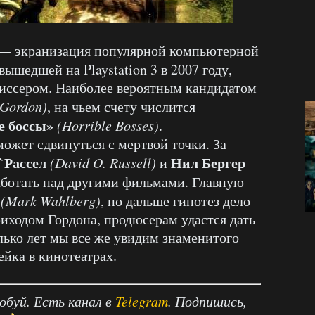
— экранизация популярной компьютерной
 вышедшей на Playstation 3 в 2007 году,
жиссером. Наиболее вероятным кандидатом
 Gordon)
, на чьем счету числится
е боссы»
(Horrible Bosses)
.
может сдвинуться с мертвой точки. За
`Рассел
Нил Бергер
(David O. Russell)
и
работать над другими фильмами. Главную
(Mark Wahlberg)
, но дальше гипотез дело
риходом Гордона, продюсерам удастся дать
лько лет мы все же увидим знаменитого
йка в кинотеатрах.
робуй. Есть канал в
Telegram
. Подпишись,