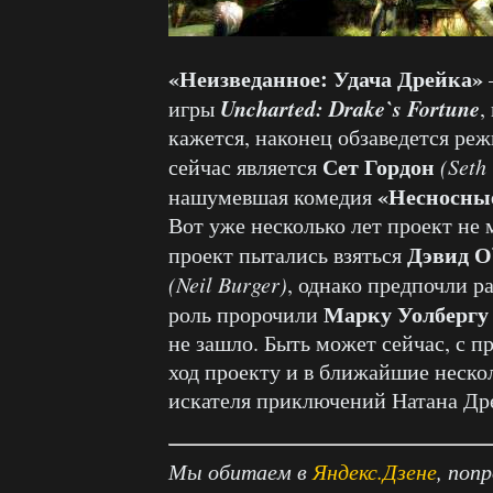
«Неизведанное: Удача Дрейка»
Uncharted: Drake`s Fortune
игры
,
кажется, наконец обзаведется ре
Сет Гордон
сейчас является
(Seth
«Несносны
нашумевшая комедия
Вот уже несколько лет проект не 
Дэвид О
проект пытались взяться
(Neil Burger)
, однако предпочли 
Марку Уолбергу
роль пророчили
не зашло. Быть может сейчас, с п
ход проекту и в ближайшие неско
искателя приключений Натана Дре
Мы обитаем в
Яндекс.Дзене
, поп