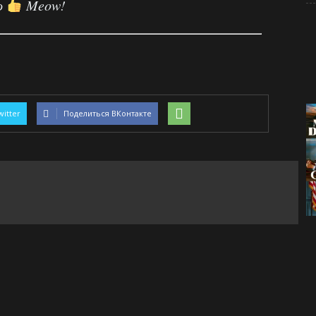
о
Meow!
witter
Поделиться ВКонтакте