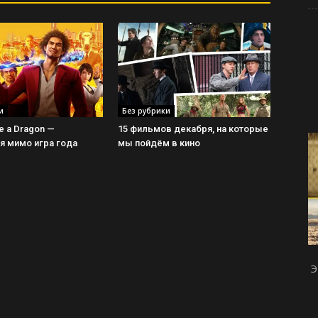
и
Без рубрики
ke a Dragon —
15 фильмов декабря, на которые
 мимо игра года
мы пойдём в кино
Э