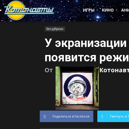
Котонавты
ИГРЫ
КИНО
АН
Без рубрики
У экранизации
появится режи
От
Котонав
Поделиться в Facebook
Твитнуть в 