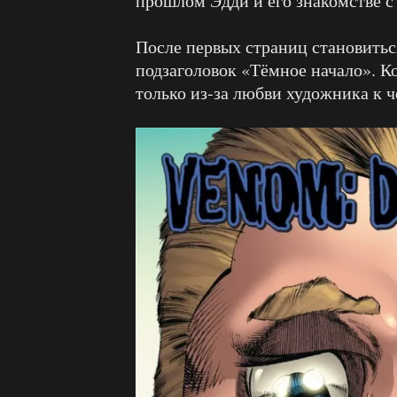
прошлом Эдди и его знакомстве 
После первых страниц становиться
подзаголовок «Тёмное начало». К
только из-за любви художника к ч