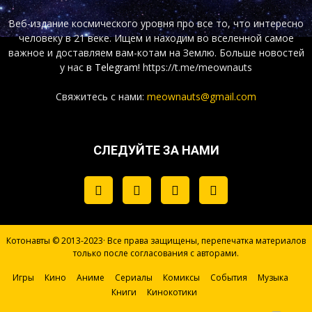
Веб-издание космического уровня про все то, что интересно
человеку в 21 веке. Ищем и находим во вселенной самое
важное и доставляем вам-котам на Землю. Больше новостей
у нас
в Telegram!
https://t.me/meownauts
Свяжитесь с нами:
meownauts@gmail.com
СЛЕДУЙТЕ ЗА НАМИ
Котонавты © 2013-2023· Все права защищены, перепечатка материалов
только после согласования с авторами.
Игры
Кино
Аниме
Сериалы
Комиксы
События
Музыка
Книги
Кинокотики