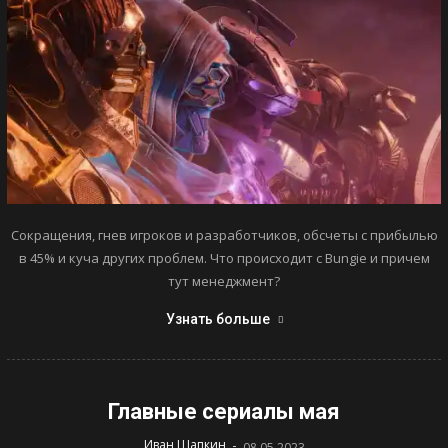
Сокращения, гнев игроков и разработчиков, обсчеты с прибылью
в 45% и куча других проблем. Что происходит с Bungie и причем
тут менеджмент?
Узнать больше
Главные сериалы мая
-
Иван Шапкин
08.05.2023