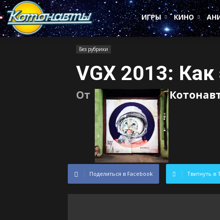
Котонавты
ИГРЫ
КИНО
АН
Без рубрики
VGX 2013: Как
От
Котонав
Поделиться в Facebook
Твитнуть в 