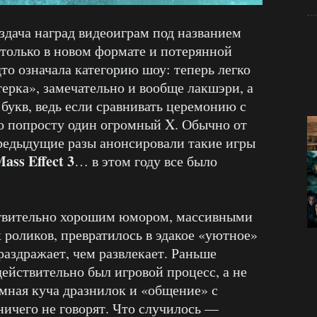
здача наград видеоиграм под названием
 только в новом формате и потерянной
дто означала категорию шоу: теперь легко
ятерка», замечательно и вообще лакшэри, а
 букв, ведь если сравнивать церемонию с
о попросту один огромный X. Обычно от
редыдущие разы анонсировали такие игры
Mass Effect 3
… в этом году все было
ствительно хорошим юмором, массивными
роликов, превратилось в эдакое «уютное»
раздражает, чем развлекает. Раньше
ействительно был игровой процесс, а не
омная куча дразнилок и «общение» с
ничего не говорят. Что случилось —