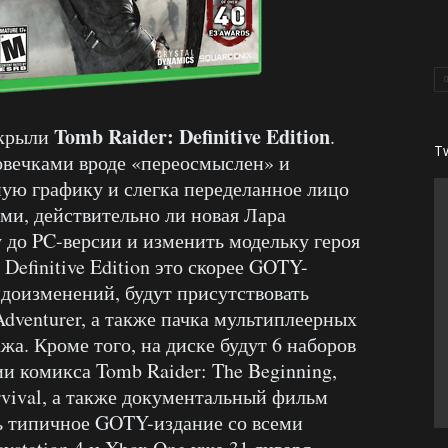
Tomb Raider: Definitive Edition
скрыли
.
T
вечками вроде «переосмыслен» и
ую графику и слегка переделанное лицо
ами, действительно ли новая Лара
 до PC-версии и изменить модельку героя
Definitive Edition это скорее GOTY-
идоизменений, будут присутствовать
Adventurer, а также пачка мультиплеерных
жа. Кроме того, на диске будут 6 наборов
и комикса Tomb Raider: The Beginning,
urvival, а также документальный фильм
сть типичное GOTY-издание со всеми