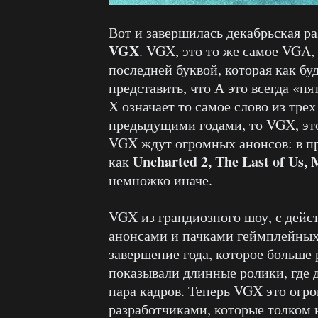
Вот и завершилась декабрьская ра
VGX
. VGX, это то же самое VGA,
последней буквой, которая как бу
представить, что А это всегда «п
X означает то самое слово из трех
предыдущими годами, то VGX, эт
VGX ждут огромных анонсов: в п
Uncharted 2, The Last of Us, 
как
немножко иначе.
VGX из грандиозного шоу, с дей
анонсами и пачками геймплейных 
завершение года, которое больше 
показывали длинные ролики, где д
пара кадров. Теперь VGX это огр
разработчиками, которые толком 