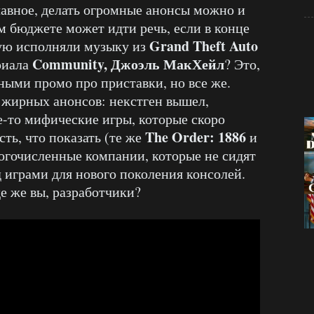
авное, делать огромные анонсы можно и
ом бюджете может идти речь, если в конце
Grand Theft Auto
ую исполняли музыку из
Community, Джоэль МакХейл
ериала
? Это,
ными промо про приставки, но все же.
я жирных анонсов: некстген вышел,
е-то мифические игры, которые скоро
The Order: 1886
сть, что показать (те же
и
ногочисленные компании, которые не сидят
 играми для нового поколения консолей.
де же вы, разработчики?