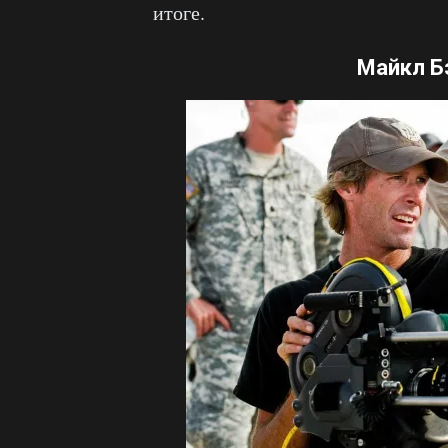
итоге.
Майкл Б