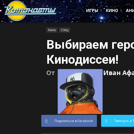
Котонавты
ИГРЫ
КИНО
АН
Кино
Спец
Выбираем гер
Кинодиссеи!
От
Иван Аф
Поделиться в Facebook
Твитнуть в 