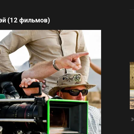
эй
(12 фильмов)
Э