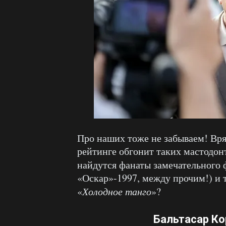
Про наших тоже не забываем! Вря
рейтинге обгонит таких мастодонт
найдутся фанаты замечательного 
«Оскар»-1997, между прочим!) и 
«
Холодное танго
»?
Бальтасар К