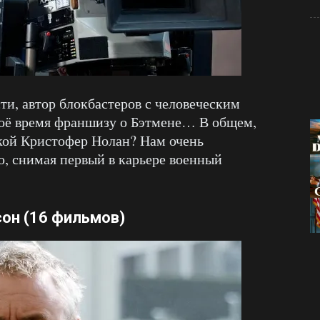
и, автор блокбастеров с человеческим
воё время франшизу о Бэтмене… В общем,
акой Кристофер Нолан? Нам очень
ю, снимая первый в карьере военный
сон
(16 фильмов)