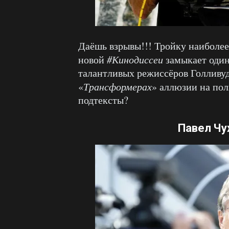
Даёшь взрывы!!! Тройку наиболее
новой
#Кинодиссеи
замыкает один
талантливых режиссёров Голливуд
«
Трансформерах
» аллюзии на по
подтексты?
Павел Чу