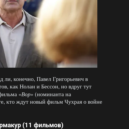
д ли, конечно, Павел Григорьевич в
ов, как Нолан и Бессон, но вдруг тут
фильма «
Вор
» (номинанта на
те, кто ждут новый фильм Чухрая о войне
ормакур
(11 фильмов)